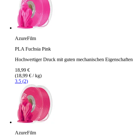
AzureFilm
PLA Fuchsia Pink
Hochwertiger Druck mit guten mechanischen Eigenschaften
18,99 €
(18,99 € / kg)
3.5 (2)
AzureFilm