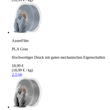
AzureFilm
PLA Grau
Hochwertiger Druck mit guten mechanischen Eigenschaften
18,99 €
(18,99 € / kg)
2.3 (4)