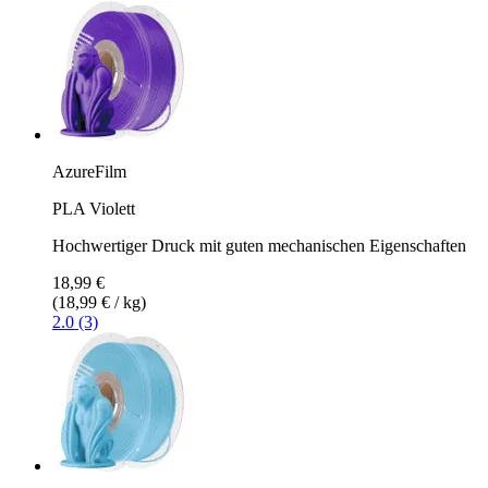
AzureFilm
PLA Violett
Hochwertiger Druck mit guten mechanischen Eigenschaften
18,99 €
(18,99 € / kg)
2.0 (3)