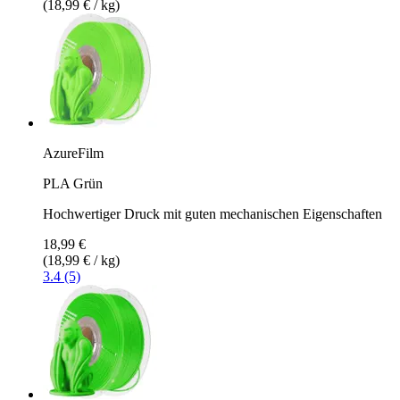
(18,99 € / kg)
AzureFilm
PLA Grün
Hochwertiger Druck mit guten mechanischen Eigenschaften
18,99 €
(18,99 € / kg)
3.4 (5)