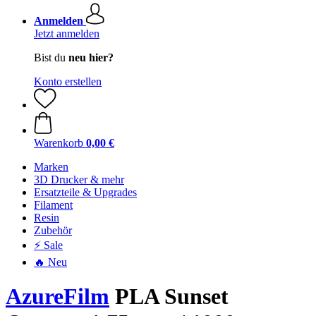
Anmelden
Jetzt anmelden
Bist du
neu hier?
Konto erstellen
Warenkorb
0,00 €
Marken
3D Drucker & mehr
Ersatzteile & Upgrades
Filament
Resin
Zubehör
⚡ Sale
🔥 Neu
AzureFilm
PLA Sunset