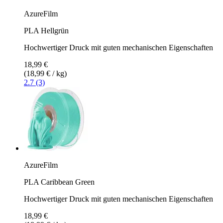
AzureFilm
PLA Hellgrün
Hochwertiger Druck mit guten mechanischen Eigenschaften
18,99 €
(18,99 € / kg)
2.7 (3)
AzureFilm
PLA Caribbean Green
Hochwertiger Druck mit guten mechanischen Eigenschaften
18,99 €