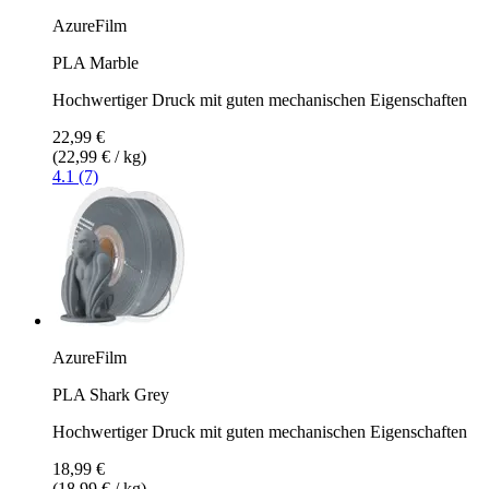
AzureFilm
PLA Marble
Hochwertiger Druck mit guten mechanischen Eigenschaften
22,99 €
(22,99 € / kg)
4.1 (7)
AzureFilm
PLA Shark Grey
Hochwertiger Druck mit guten mechanischen Eigenschaften
18,99 €
(18,99 € / kg)