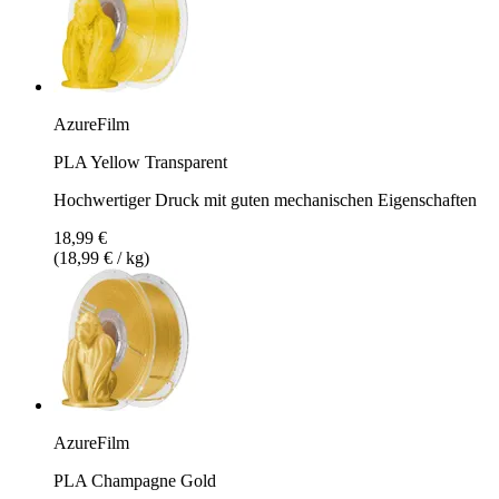
AzureFilm
PLA Yellow Transparent
Hochwertiger Druck mit guten mechanischen Eigenschaften
18,99 €
(18,99 € / kg)
AzureFilm
PLA Champagne Gold