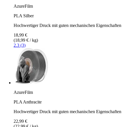
AzureFilm
PLA Silber
Hochwertiger Druck mit guten mechanischen Eigenschaften
18,99 €
(18,99 € / kg)
2.3 (3)
AzureFilm
PLA Anthracite
Hochwertiger Druck mit guten mechanischen Eigenschaften
22,99 €
(22,99 € / kg)