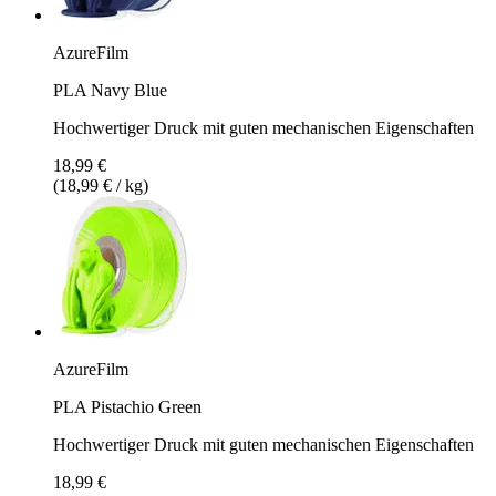
AzureFilm
PLA Navy Blue
Hochwertiger Druck mit guten mechanischen Eigenschaften
18,99 €
(18,99 € / kg)
AzureFilm
PLA Pistachio Green
Hochwertiger Druck mit guten mechanischen Eigenschaften
18,99 €