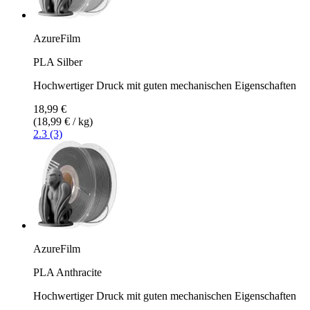
AzureFilm
PLA Silber
Hochwertiger Druck mit guten mechanischen Eigenschaften
18,99 €
(18,99 € / kg)
2.3 (3)
AzureFilm
PLA Anthracite
Hochwertiger Druck mit guten mechanischen Eigenschaften