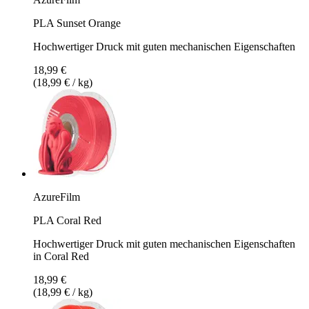
PLA Sunset Orange
Hochwertiger Druck mit guten mechanischen Eigenschaften
18,99 €
(18,99 € / kg)
AzureFilm
PLA Coral Red
Hochwertiger Druck mit guten mechanischen Eigenschaften
in Coral Red
18,99 €
(18,99 € / kg)