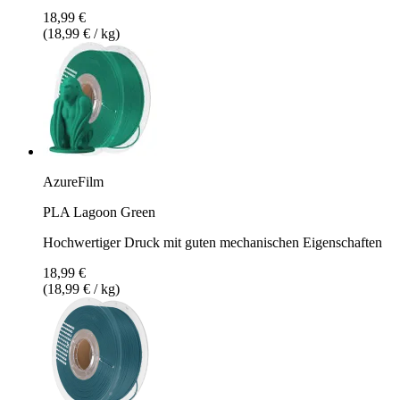
18,99 €
(18,99 € / kg)
AzureFilm
PLA Lagoon Green
Hochwertiger Druck mit guten mechanischen Eigenschaften
18,99 €
(18,99 € / kg)