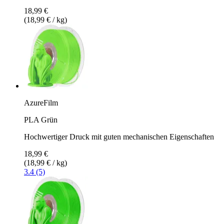
18,99 €
(18,99 € / kg)
AzureFilm
PLA Grün
Hochwertiger Druck mit guten mechanischen Eigenschaften
18,99 €
(18,99 € / kg)
3.4 (5)