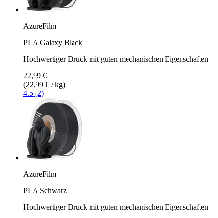
AzureFilm
PLA Galaxy Black
Hochwertiger Druck mit guten mechanischen Eigenschaften
22,99 €
(22,99 € / kg)
4.5 (2)
AzureFilm
PLA Schwarz
Hochwertiger Druck mit guten mechanischen Eigenschaften