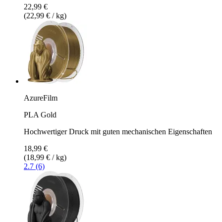
22,99 €
(22,99 € / kg)
AzureFilm
PLA Gold
Hochwertiger Druck mit guten mechanischen Eigenschaften
18,99 €
(18,99 € / kg)
2.7 (6)