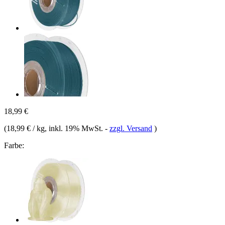
18,99 €
(
18,99 € / kg
, inkl. 19% MwSt.
-
zzgl. Versand
)
Farbe: