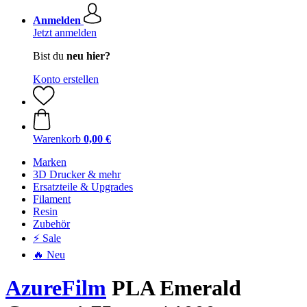
Anmelden
Jetzt anmelden
Bist du
neu hier?
Konto erstellen
Warenkorb
0,00 €
Marken
3D Drucker & mehr
Ersatzteile & Upgrades
Filament
Resin
Zubehör
⚡ Sale
🔥 Neu
AzureFilm
PLA Emerald