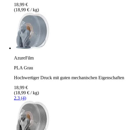
18,99 €
(18,99 € / kg)
AzureFilm
PLA Grau
Hochwertiger Druck mit guten mechanischen Eigenschaften
18,99 €
(18,99 € / kg)
2.3 (4)