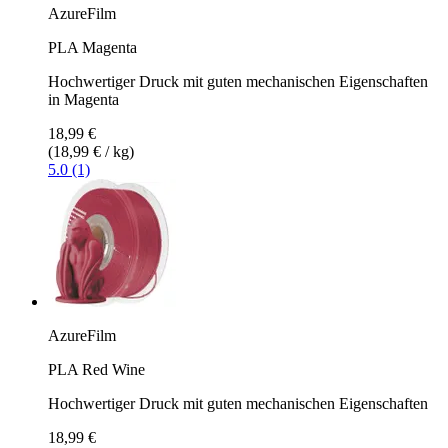
AzureFilm
PLA Magenta
Hochwertiger Druck mit guten mechanischen Eigenschaften
in Magenta
18,99 €
(18,99 € / kg)
5.0 (1)
AzureFilm
PLA Red Wine
Hochwertiger Druck mit guten mechanischen Eigenschaften
18,99 €