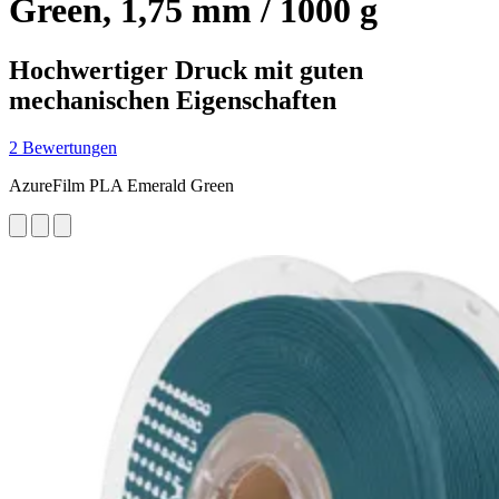
Green, 1,75 mm / 1000 g
Hochwertiger Druck mit guten
mechanischen Eigenschaften
2 Bewertungen
AzureFilm PLA Emerald Green