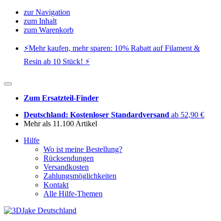
zur Navigation
zum Inhalt
zum Warenkorb
⚡️Mehr kaufen, mehr sparen: 10% Rabatt auf Filament &
Resin ab 10 Stück! ⚡️
Zum Ersatzteil-Finder
Deutschland: Kostenloser Standardversand
ab 52,90 €
Mehr als 11.100 Artikel
Hilfe
Wo ist meine Bestellung?
Rücksendungen
Versandkosten
Zahlungsmöglichkeiten
Kontakt
Alle Hilfe-Themen