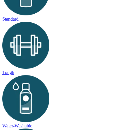
Standard
Tough
Water-Washable