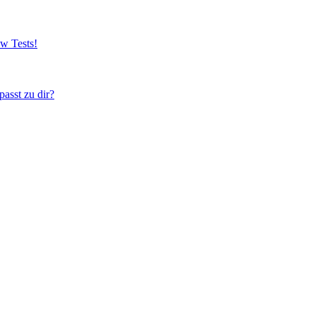
w Tests!
asst zu dir?