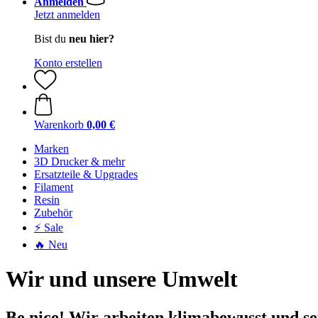
Anmelden
Jetzt anmelden
Bist du
neu hier?
Konto erstellen
Warenkorb
0,00 €
Marken
3D Drucker & mehr
Ersatzteile & Upgrades
Filament
Resin
Zubehör
⚡ Sale
🔥 Neu
Wir und unsere Umwelt
Be nice! Wir arbeiten klimabewusst und s