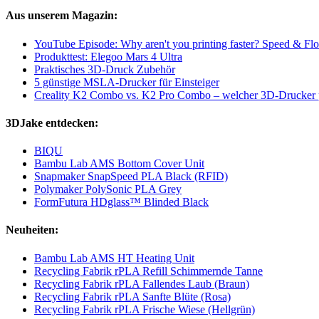
Aus unserem Magazin:
YouTube Episode: Why aren't you printing faster? Speed & Flo
Produkttest: Elegoo Mars 4 Ultra
Praktisches 3D-Druck Zubehör
5 günstige MSLA-Drucker für Einsteiger
Creality K2 Combo vs. K2 Pro Combo – welcher 3D-Drucker p
3DJake entdecken:
BIQU
Bambu Lab AMS Bottom Cover Unit
Snapmaker SnapSpeed PLA Black (RFID)
Polymaker PolySonic PLA Grey
FormFutura HDglass™ Blinded Black
Neuheiten:
Bambu Lab AMS HT Heating Unit
Recycling Fabrik rPLA Refill Schimmernde Tanne
Recycling Fabrik rPLA Fallendes Laub (Braun)
Recycling Fabrik rPLA Sanfte Blüte (Rosa)
Recycling Fabrik rPLA Frische Wiese (Hellgrün)