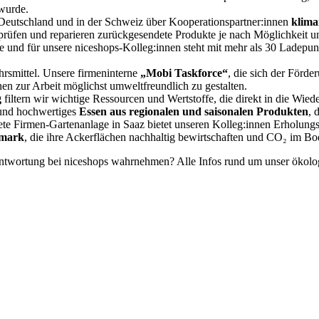
wurde.
n Deutschland und in der Schweiz über Kooperationspartner:innen
klima
 prüfen und reparieren zurückgesendete Produkte je nach Möglichkeit un
te und für unsere niceshops-Kolleg:innen steht mit mehr als 30 Ladepu
ehrsmittel. Unsere firmeninterne
„Mobi Taskforce“
, die sich der Förde
en zur Arbeit möglichst umweltfreundlich zu gestalten.
g
filtern wir wichtige Ressourcen und Wertstoffe, die direkt in die Wie
s und hochwertiges
Essen aus regionalen und saisonalen Produkten
, 
ltete Firmen-Gartenanlage in Saaz bietet unseren Kolleg:innen Erholung
rmark
, die ihre Ackerflächen nachhaltig bewirtschaften und CO₂ im B
antwortung bei niceshops wahrnehmen? Alle Infos rund um unser ökolo