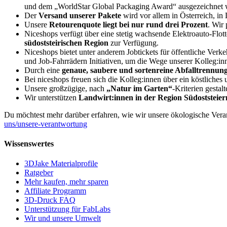
und dem „WorldStar Global Packaging Award“ ausgezeichnet 
Der
Versand unserer Pakete
wird vor allem in Österreich, i
Unsere
Retourenquote liegt bei nur rund drei Prozent
. Wir
Niceshops verfügt über eine stetig wachsende Elektroauto-Flot
südoststeirischen Region
zur Verfügung.
Niceshops bietet unter anderem Jobtickets für öffentliche Verk
und Job-Fahrrädern Initiativen, um die Wege unserer Kolleg:inn
Durch eine
genaue, saubere und sortenreine Abfalltrennun
Bei niceshops freuen sich die Kolleg:innen über ein köstliche
Unsere großzügige, nach
„Natur im Garten“
-Kriterien gesta
Wir unterstützen
Landwirt:innen in der Region Südoststeie
Du möchtest mehr darüber erfahren, wie wir unsere ökologische Ver
uns/unsere-verantwortung
Wissenswertes
3DJake Materialprofile
Ratgeber
Mehr kaufen, mehr sparen
Affiliate Programm
3D-Druck FAQ
Unterstützung für FabLabs
Wir und unsere Umwelt