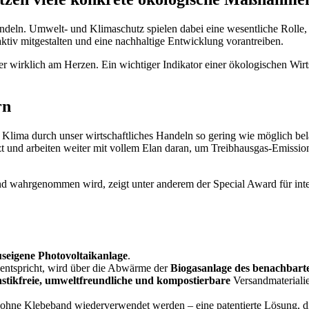
deln. Umwelt- und Klimaschutz spielen dabei eine wesentliche Rolle,
tiv mitgestalten und eine nachhaltige Entwicklung vorantreiben.
er wirklich am Herzen. Ein wichtiger Indikator einer ökologischen Wir
rn
Klima durch unser wirtschaftliches Handeln so gering wie möglich bel
d arbeiten weiter mit vollem Elan daran, um Treibhausgas-Emissionen
d wahrgenommen wird, zeigt unter anderem der Special Award für inte
seigene Photovoltaikanlage
.
 entspricht, wird über die Abwärme der
Biogasanlage des benachbart
astikfreie, umweltfreundliche und kompostierbare
Versandmaterialie
hne Klebeband wiederverwendet werden – eine patentierte Lösung, die