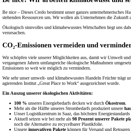
Be nice – Dieses Credo bestimmt unser ganzes unternehmerisches Han
stehenden Ressourcen um. Wir wollen als Unternehmen die Zukunft ak
Ökologisch sinnvolles und klimabewusstes Wirtschaften liegt uns dah
verursachen.
CO₂-Emissionen vermeiden und verminde
Wir schöpfen viele unserer Möglichkeiten aus, damit wir Umwelt und 
vergangenen Jahren umfangreiche ökologische Maßnahmen umgesetzt un
Emissionen so weit wie möglich zu vermindern.
Wie sehr unser umwelt- und klimabewusstes Handeln Früchte trägt un
agierenden Institut „Great Place to Work“ ausgezeichnet wurde.
Ein Auszug unserer ökologischen Aktivitäten:
100 %
unseres Energiebedarfs decken wir durch
Ökostrom
.
Mehr als die Hälfte unseres Strombedarfs produziert unsere
hau
Unser Logistikzentrum in Saaz, das höchsten Energiestandards
Aktuell setzen wir bei mehr als
98 Prozent unserer Pakete pl
noch die Alternative zu recycelbarer Plastikfolie.
Unsere
innovativen Pakete
können für Versand und Retouren o