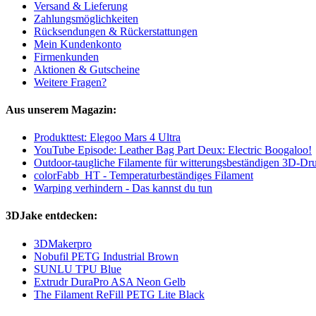
Versand & Lieferung
Zahlungsmöglichkeiten
Rücksendungen & Rückerstattungen
Mein Kundenkonto
Firmenkunden
Aktionen & Gutscheine
Weitere Fragen?
Aus unserem Magazin:
Produkttest: Elegoo Mars 4 Ultra
YouTube Episode: Leather Bag Part Deux: Electric Boogaloo!
Outdoor-taugliche Filamente für witterungsbeständigen 3D-Dr
colorFabb_HT - Temperaturbeständiges Filament
Warping verhindern - Das kannst du tun
3DJake entdecken:
3DMakerpro
Nobufil PETG Industrial Brown
SUNLU TPU Blue
Extrudr DuraPro ASA Neon Gelb
The Filament ReFill PETG Lite Black