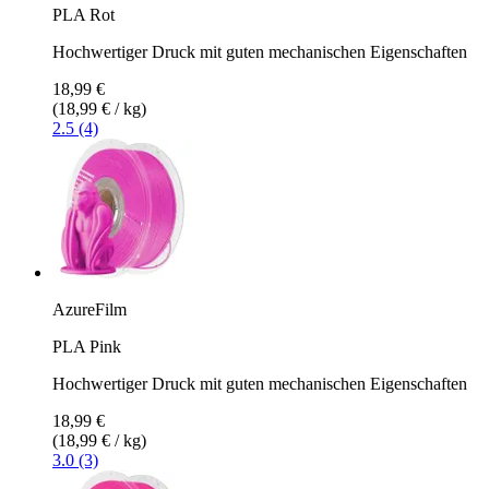
PLA Rot
Hochwertiger Druck mit guten mechanischen Eigenschaften
18,99 €
(18,99 € / kg)
2.5 (4)
AzureFilm
PLA Pink
Hochwertiger Druck mit guten mechanischen Eigenschaften
18,99 €
(18,99 € / kg)
3.0 (3)