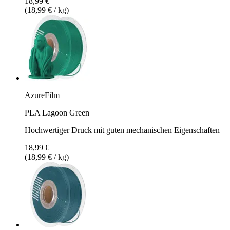
18,99 €
(18,99 € / kg)
AzureFilm
PLA Lagoon Green
Hochwertiger Druck mit guten mechanischen Eigenschaften
18,99 €
(18,99 € / kg)