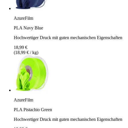
AzureFilm
PLA Navy Blue
Hochwertiger Druck mit guten mechanischen Eigenschaften
18,99 €
(18,99 € / kg)
AzureFilm
PLA Pistachio Green
Hochwertiger Druck mit guten mechanischen Eigenschaften