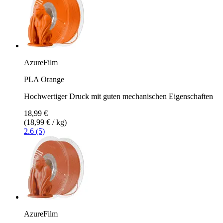
AzureFilm
PLA Orange
Hochwertiger Druck mit guten mechanischen Eigenschaften
18,99 €
(18,99 € / kg)
2.6 (5)
AzureFilm