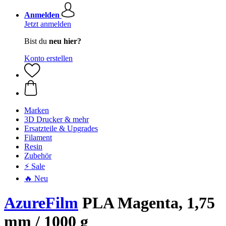
Anmelden
Jetzt anmelden
Bist du
neu hier?
Konto erstellen
Marken
3D Drucker & mehr
Ersatzteile & Upgrades
Filament
Resin
Zubehör
⚡ Sale
🔥 Neu
AzureFilm
PLA Magenta, 1,75
mm / 1000 g