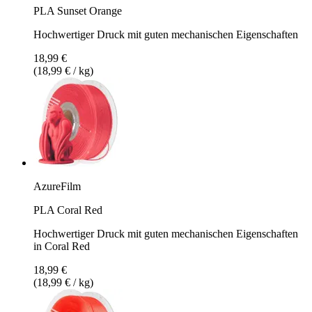
PLA Sunset Orange
Hochwertiger Druck mit guten mechanischen Eigenschaften
18,99 €
(18,99 € / kg)
AzureFilm
PLA Coral Red
Hochwertiger Druck mit guten mechanischen Eigenschaften
in Coral Red
18,99 €
(18,99 € / kg)