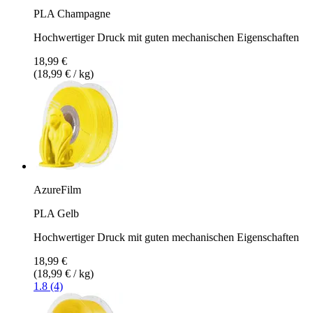
PLA Champagne
Hochwertiger Druck mit guten mechanischen Eigenschaften
18,99 €
(18,99 € / kg)
AzureFilm
PLA Gelb
Hochwertiger Druck mit guten mechanischen Eigenschaften
18,99 €
(18,99 € / kg)
1.8 (4)