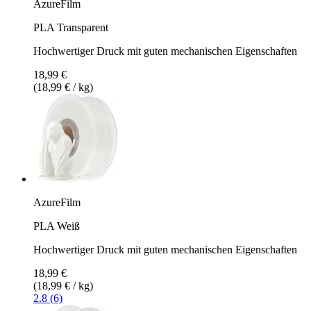
AzureFilm
PLA Transparent
Hochwertiger Druck mit guten mechanischen Eigenschaften
18,99 €
(18,99 € / kg)
AzureFilm
PLA Weiß
Hochwertiger Druck mit guten mechanischen Eigenschaften
18,99 €
(18,99 € / kg)
2.8 (6)