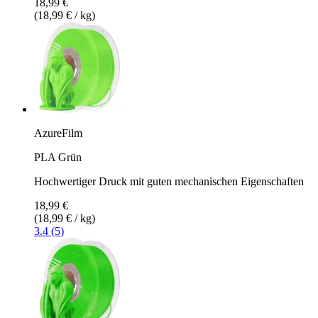
18,99 €
(18,99 € / kg)
AzureFilm
PLA Grün
Hochwertiger Druck mit guten mechanischen Eigenschaften
18,99 €
(18,99 € / kg)
3.4 (5)