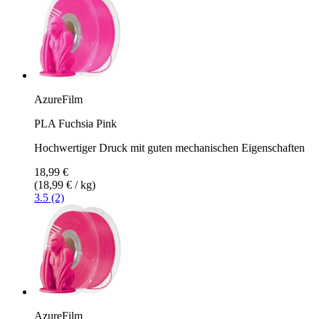
AzureFilm
PLA Fuchsia Pink
Hochwertiger Druck mit guten mechanischen Eigenschaften
18,99 €
(18,99 € / kg)
3.5 (2)
AzureFilm