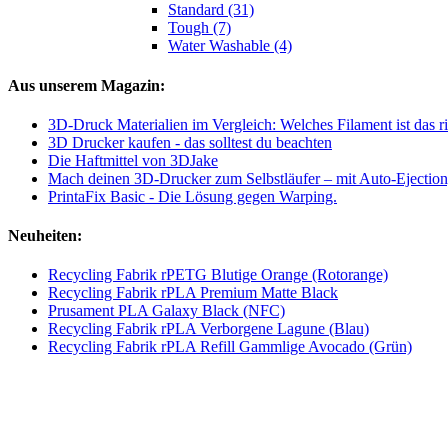
Standard (31)
Tough (7)
Water Washable (4)
Aus unserem Magazin:
3D-Druck Materialien im Vergleich: Welches Filament ist das ri
3D Drucker kaufen - das solltest du beachten
Die Haftmittel von 3DJake
Mach deinen 3D-Drucker zum Selbstläufer – mit Auto-Ejection
PrintaFix Basic - Die Lösung gegen Warping.
Neuheiten:
Recycling Fabrik rPETG Blutige Orange (Rotorange)
Recycling Fabrik rPLA Premium Matte Black
Prusament PLA Galaxy Black (NFC)
Recycling Fabrik rPLA Verborgene Lagune (Blau)
Recycling Fabrik rPLA Refill Gammlige Avocado (Grün)