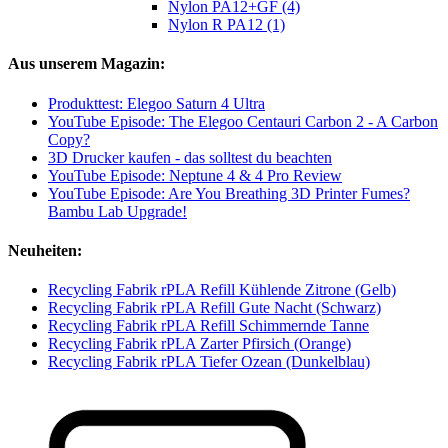
Nylon PA12+GF (4)
Nylon R PA12 (1)
Aus unserem Magazin:
Produkttest: Elegoo Saturn 4 Ultra
YouTube Episode: The Elegoo Centauri Carbon 2 - A Carbon
Copy?
3D Drucker kaufen - das solltest du beachten
YouTube Episode: Neptune 4 & 4 Pro Review
YouTube Episode: Are You Breathing 3D Printer Fumes?
Bambu Lab Upgrade!
Neuheiten:
Recycling Fabrik rPLA Refill Kühlende Zitrone (Gelb)
Recycling Fabrik rPLA Refill Gute Nacht (Schwarz)
Recycling Fabrik rPLA Refill Schimmernde Tanne
Recycling Fabrik rPLA Zarter Pfirsich (Orange)
Recycling Fabrik rPLA Tiefer Ozean (Dunkelblau)