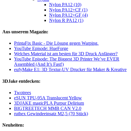
Nylon PA12 (10)
Nylon PA12+CF (1)
Nylon PA12+GF (4)
Nylon R PA12 (1)
Aus unserem Magazin:
PrintaFix Basic - Die Lösung gegen Warping.
YouTube Episode: HueForge
Welches Material ist am besten für 3D Druck Anfänger?
YouTube Episode: The Biggest 3D Printer We’ve EVER
Assembled (And It’s Fast!)
eufyMake E1: 3D Textur-UV Drucker für Maker & Kreative
3DJake entdecken:
Twotrees
eSUN TPU-95A Translucent Yellow
3DJAKE magicPLA Purpur Delirium
BIGTREETECH MMB CAN V2.0
ruthex Gewindeeinsatz M2,5 (70 Stück)
Neuheiten: