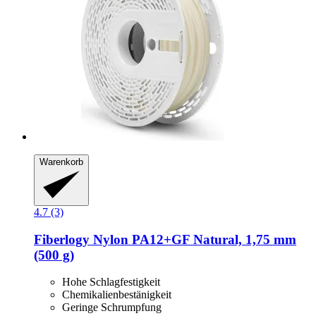
Warenkorb
4.7 (3)
Fiberlogy
Nylon PA12+GF Natural, 1,75 mm
(500 g)
Hohe Schlagfestigkeit
Chemikalienbestänigkeit
Geringe Schrumpfung