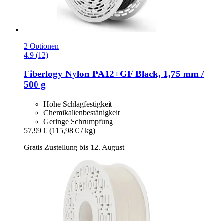
2 Optionen
4.9 (12)
Fiberlogy
Nylon PA12+GF Black, 1,75 mm /
500 g
Hohe Schlagfestigkeit
Chemikalienbestänigkeit
Geringe Schrumpfung
57,99 €
(115,98 € / kg)
Gratis Zustellung bis 12. August