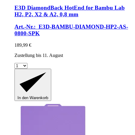
E3D
DiamondBack HotEnd for Bambu Lab
H2, P2, X2 & A2, 0,8 mm
Art.-Nr.: E3D-BAMBU-DIAMOND-HP2-AS-
0800-SPK
189,99 €
Zustellung bis 11. August
In den Warenkorb