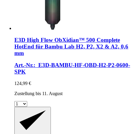
E3D
High Flow ObXidian™ 500 Complete
HotEnd für Bambu Lab H2, P2, X2 & A2, 0,6
mm
Art.-Nr.: E3D-BAMBU-HF-OBD-H2-P2-0600-
SPK
124,99 €
Zustellung bis 11. August