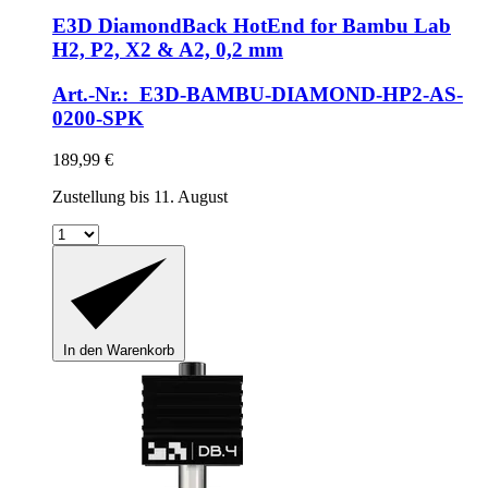
E3D
DiamondBack HotEnd for Bambu Lab
H2, P2, X2 & A2, 0,2 mm
Art.-Nr.: E3D-BAMBU-DIAMOND-HP2-AS-
0200-SPK
189,99 €
Zustellung bis 11. August
In den Warenkorb