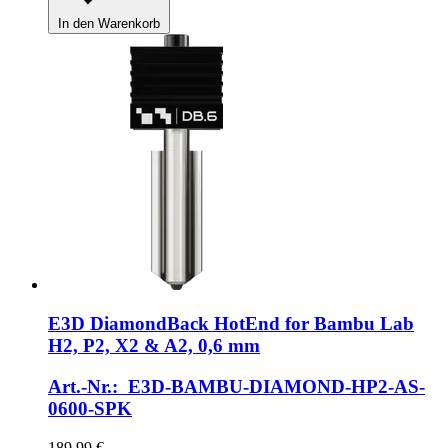
In den Warenkorb
E3D
DiamondBack HotEnd for Bambu Lab
H2, P2, X2 & A2, 0,6 mm
Art.-Nr.: E3D-BAMBU-DIAMOND-HP2-AS-
0600-SPK
189,99 €