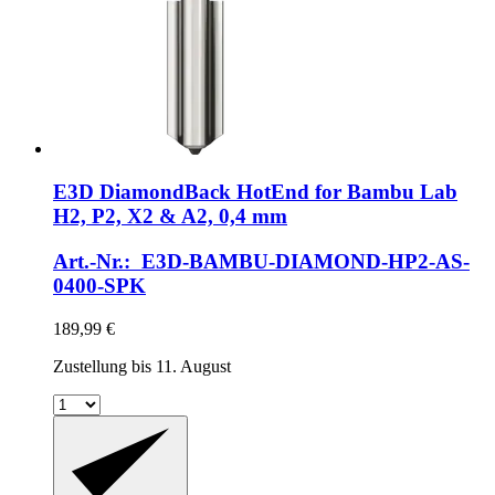
E3D
DiamondBack HotEnd for Bambu Lab
H2, P2, X2 & A2, 0,4 mm
Art.-Nr.: E3D-BAMBU-DIAMOND-HP2-AS-
0400-SPK
189,99 €
Zustellung bis 11. August