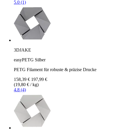
5.0 (1)
3DJAKE
easyPETG Silber
PETG Filament für robuste & präzise Drucke
158,39 €
197,99 €
(19,80 € / kg)
4.8 (4)