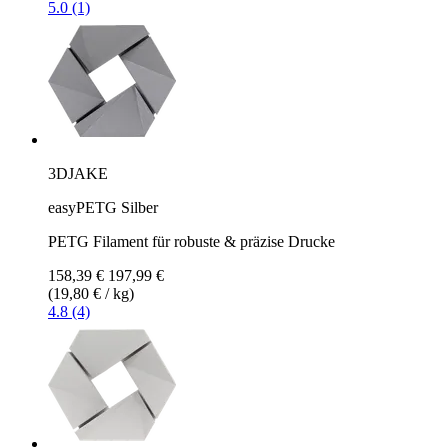
5.0 (1)
3DJAKE
easyPETG Silber
PETG Filament für robuste & präzise Drucke
158,39 €
197,99 €
(19,80 € / kg)
4.8 (4)