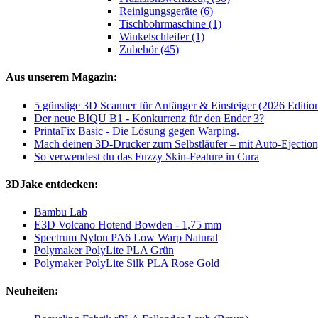
Reinigungsgeräte (6)
Tischbohrmaschine (1)
Winkelschleifer (1)
Zubehör (45)
Aus unserem Magazin:
5 günstige 3D Scanner für Anfänger & Einsteiger (2026 Editio
Der neue BIQU B1 - Konkurrenz für den Ender 3?
PrintaFix Basic - Die Lösung gegen Warping.
Mach deinen 3D-Drucker zum Selbstläufer – mit Auto-Ejection
So verwendest du das Fuzzy Skin-Feature in Cura
3DJake entdecken:
Bambu Lab
E3D Volcano Hotend Bowden - 1,75 mm
Spectrum Nylon PA6 Low Warp Natural
Polymaker PolyLite PLA Grün
Polymaker PolyLite Silk PLA Rose Gold
Neuheiten: