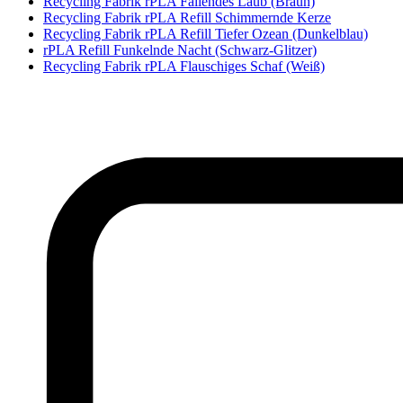
Recycling Fabrik rPLA Fallendes Laub (Braun)
Recycling Fabrik rPLA Refill Schimmernde Kerze
Recycling Fabrik rPLA Refill Tiefer Ozean (Dunkelblau)
rPLA Refill Funkelnde Nacht (Schwarz-Glitzer)
Recycling Fabrik rPLA Flauschiges Schaf (Weiß)