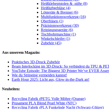
Heißklebepistolen & -stifte (8)
Heißluftgebläse (4)
Lötgeräte & Brenner (6)
Multifunktionswerkzeug (16)
Oberfräsen (1)
Präzisionswerkzeug (30)
Reinigungsgeräte (6)
Tischbohrmaschine (1)
Winkelschleifer (1)
Zubehör (45)
Aus unserem Magazin:
Praktisches 3D-Druck Zubehör
Beam Interlocking im 3D-Druck: So verbindest du TPU & PETG
YouTube Episode: The Biggest 3D Printer We’ve EVER Assemb
Wie du Stringing vermeiden kannst!
Earth Hour 2025: Licht aus, Glow-in-the-Dark an!
Neuheiten:
Recycling Fabrik rPETG Volle Möhre (Orange)
Prusament PLA Blend Pearl White (NFC)
Recycling Fabrik rPLA Funkelnde Nacht (Schwarz-Glitzer)