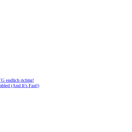
 endlich richtig!
led (And It’s Fast!)