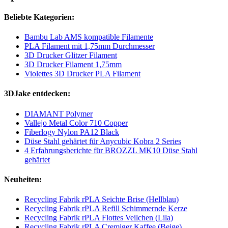
Beliebte Kategorien:
Bambu Lab AMS kompatible Filamente
PLA Filament mit 1,75mm Durchmesser
3D Drucker Glitzer Filament
3D Drucker Filament 1,75mm
Violettes 3D Drucker PLA Filament
3DJake entdecken:
DIAMANT Polymer
Vallejo Metal Color 710 Copper
Fiberlogy Nylon PA12 Black
Düse Stahl gehärtet für Anycubic Kobra 2 Series
4 Erfahrungsberichte für BROZZL MK10 Düse Stahl
gehärtet
Neuheiten:
Recycling Fabrik rPLA Seichte Brise (Hellblau)
Recycling Fabrik rPLA Refill Schimmernde Kerze
Recycling Fabrik rPLA Flottes Veilchen (Lila)
Recycling Fabrik rPLA Cremiger Kaffee (Beige)