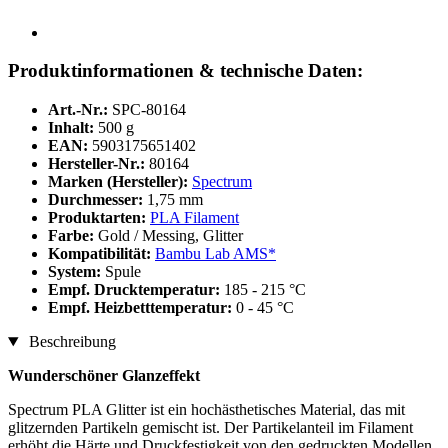
Produktinformationen & technische Daten:
Art.-Nr.:
SPC-80164
Inhalt:
500 g
EAN:
5903175651402
Hersteller-Nr.:
80164
Marken (Hersteller):
Spectrum
Durchmesser:
1,75 mm
Produktarten:
PLA Filament
Farbe:
Gold / Messing, Glitter
Kompatibilität:
Bambu Lab AMS*
System:
Spule
Empf. Drucktemperatur:
185 - 215 °C
Empf. Heizbetttemperatur:
0 - 45 °C
Beschreibung
Wunderschöner Glanzeffekt
Spectrum PLA Glitter ist ein hochästhetisches Material, das mit
glitzernden Partikeln gemischt ist. Der Partikelanteil im Filament
erhöht die Härte und Druckfestigkeit von den gedruckten Modellen.