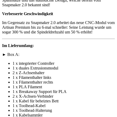
Spannsätze und das staubdichte Design, welche bereits vom
Snapmaker 2.0 bekannt sind!
Verbesserte Geschwindigkeit
Im Gegensatz zu Snapmaker 2.0 arbeitet das neue CNC-Modul vom
Artisan Premium bis zu 6-mal schneller: Seine Leistung wurde um
sogar 300 % und die Spindeldrehzahl um 50 % erhöht!
Im Lieferumfang:
► Box A:
1 x integrierter Controller
1 x duales Extrusionsmodul
2 x Z-Achsenhalter
1 x Filamenthalter links
1 x Filamenthalter rechts
1 x PLA Filament
1 x Breakaway Support für PLA
2 x X-Achsen-Verbinder
1 x Kabel für beheiztes Bett
1 x Toolhead-Kabel
1 x Toolhead-Halterung
1 x Kabelsammler