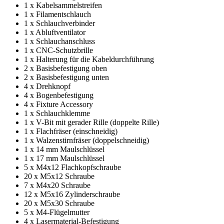
1 x Kabelsammelstreifen
1 x Filamentschlauch
1 x Schlauchverbinder
1 x Abluftventilator
1 x Schlauchanschluss
1 x CNC-Schutzbrille
1 x Halterung für die Kabeldurchführung
2 x Basisbefestigung oben
2 x Basisbefestigung unten
4 x Drehknopf
4 x Bogenbefestigung
4 x Fixture Accessory
1 x Schlauchklemme
1 x V-Bit mit gerader Rille (doppelte Rille)
1 x Flachfräser (einschneidig)
1 x Walzenstirnfräser (doppelschneidig)
1 x 14 mm Maulschlüssel
1 x 17 mm Maulschlüssel
5 x M4x12 Flachkopfschraube
20 x M5x12 Schraube
7 x M4x20 Schraube
12 x M5x16 Zylinderschraube
20 x M5x30 Schraube
5 x M4-Flügelmutter
4 x Lasermaterial-Befestigung