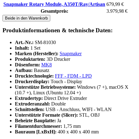
Snapmaker Rotary Module, A350T/Ray/Artisan
679,99 €
Gesamtpreis:
3.979,98 €
Beide in den Warenkorb
Produktinformationen & technische Daten:
Art.-Nr.:
SM-81030
Inhalt:
1 Set
Marken (Hersteller):
Snapmaker
Produktarten:
3D Drucker
Düsenform:
MK8
Aufbau:
Bausatz
Drucktechnologie:
FFF - FDM - LPD
Druckerdisplay:
Touch - Display
Unterstütze Betriebssysteme:
Windows (7 +), macOS X
(10.7 +), Linux (Ubuntu 12.04 +)
Extrudertyp:
Direct Drive Extruder
Extruderanzahl:
Double
Schnittstellen:
USB - Anschluss, WIFI - WLAN
Unterstützte Formate (Slicer):
STL, OBJ
Beheizte Bauplatte:
Ja
Filamentdurchmesser:
1,75 mm
Bauraum [LxBxH]:
400 x 400 x 400 mm