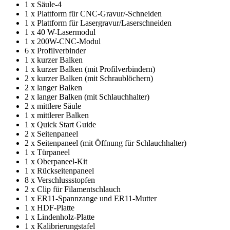
1 x Säule-4
1 x Plattform für CNC-Gravur/-Schneiden
1 x Plattform für Lasergravur/Laserschneiden
1 x 40 W-Lasermodul
1 x 200W-CNC-Modul
6 x Profilverbinder
1 x kurzer Balken
1 x kurzer Balken (mit Profilverbindern)
2 x kurzer Balken (mit Schraublöchern)
2 x langer Balken
2 x langer Balken (mit Schlauchhalter)
2 x mittlere Säule
1 x mittlerer Balken
1 x Quick Start Guide
2 x Seitenpaneel
2 x Seitenpaneel (mit Öffnung für Schlauchhalter)
1 x Türpaneel
1 x Oberpaneel-Kit
1 x Rückseitenpaneel
8 x Verschlussstopfen
2 x Clip für Filamentschlauch
1 x ER11-Spannzange und ER11-Mutter
1 x HDF-Platte
1 x Lindenholz-Platte
1 x Kalibrierungstafel