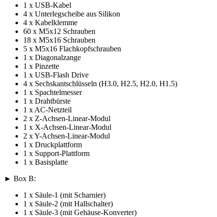
1 x USB-Kabel
4 x Unterlegscheibe aus Silikon
4 x Kabelklemme
60 x M5x12 Schrauben
18 x M5x16 Schrauben
5 x M5x16 Flachkopfschrauben
1 x Diagonalzange
1 x Pinzette
1 x USB-Flash Drive
4 x Sechskantschlüsseln (H3.0, H2.5, H2.0, H1.5)
1 x Spachtelmesser
1 x Drahtbürste
1 x AC-Netzteil
2 x Z-Achsen-Linear-Modul
1 x X-Achsen-Linear-Modul
2 x Y-Achsen-Linear-Modul
1 x Druckplattform
1 x Support-Plattform
1 x Basisplatte
► Box B:
1 x Säule-1 (mit Scharnier)
1 x Säule-2 (mit Hallschalter)
1 x Säule-3 (mit Gehäuse-Konverter)