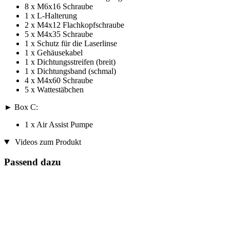
8 x M6x16 Schraube
1 x L-Halterung
2 x M4x12 Flachkopfschraube
5 x M4x35 Schraube
1 x Schutz für die Laserlinse
1 x Gehäusekabel
1 x Dichtungsstreifen (breit)
1 x Dichtungsband (schmal)
4 x M4x60 Schraube
5 x Wattestäbchen
► Box C:
1 x Air Assist Pumpe
Videos zum Produkt
Passend dazu