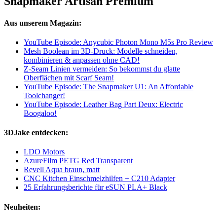
Snapmaker Artisan Premium
Aus unserem Magazin:
YouTube Episode: Anycubic Photon Mono M5s Pro Review
Mesh Boolean im 3D-Druck: Modelle schneiden,
kombinieren & anpassen ohne CAD!
Z-Seam Linien vermeiden: So bekommst du glatte
Oberflächen mit Scarf Seam!
YouTube Episode: The Snapmaker U1: An Affordable
Toolchanger!
YouTube Episode: Leather Bag Part Deux: Electric
Boogaloo!
3DJake entdecken:
LDO Motors
AzureFilm PETG Red Transparent
Revell Aqua braun, matt
CNC Kitchen Einschmelzhilfen + C210 Adapter
25 Erfahrungsberichte für eSUN PLA+ Black
Neuheiten: