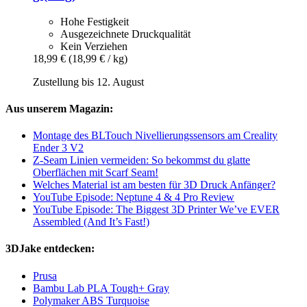
Hohe Festigkeit
Ausgezeichnete Druckqualität
Kein Verziehen
18,99 €
(18,99 € / kg)
Zustellung bis 12. August
Aus unserem Magazin:
Montage des BLTouch Nivellierungssensors am Creality
Ender 3 V2
Z-Seam Linien vermeiden: So bekommst du glatte
Oberflächen mit Scarf Seam!
Welches Material ist am besten für 3D Druck Anfänger?
YouTube Episode: Neptune 4 & 4 Pro Review
YouTube Episode: The Biggest 3D Printer We’ve EVER
Assembled (And It’s Fast!)
3DJake entdecken:
Prusa
Bambu Lab PLA Tough+ Gray
Polymaker ABS Turquoise