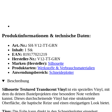
Produktinformationen & technische Daten:
Art.-Nr.:
SH-V12-TT-GRN
Inhalt:
1 Stk
EAN:
819177021219
Hersteller-Nr.:
V12-TT-GRN
Marken (Hersteller):
Silhouette
Produktarten:
Werkstoffe & Verbrauchsmaterialien
Anwendungsbereich:
Schneideplotter
Beschreibung
Silhouette Textured Translucent Vinyl
ist ein spezielles Vinyl, mit
dem du deinen Bastelprojekten eine besondere Note verleihen
kannst. Dieses durchscheinende Vinyl hat eine strukturierte
Oberfläche, die haptische Reize und einen einzigartigen Look bietet.
Tipp:
Die Folie kann direkt in den Schneideplotter eingelegt