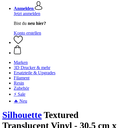
Anmelden
Jetzt anmelden
Bist du
neu hier?
Konto erstellen
Marken
3D Drucker & mehr
Ersatzteile & Upgrades
Filament
Resin
Zubehör
⚡ Sale
🔥 Neu
Silhouette
Textured
Translucent Vinyl - 30,5 cm x