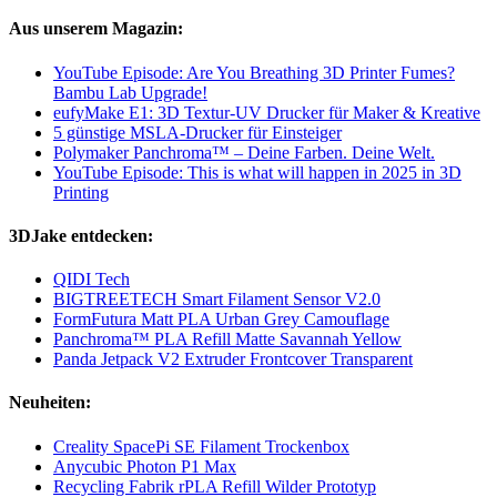
Aus unserem Magazin:
YouTube Episode: Are You Breathing 3D Printer Fumes?
Bambu Lab Upgrade!
eufyMake E1: 3D Textur-UV Drucker für Maker & Kreative
5 günstige MSLA-Drucker für Einsteiger
Polymaker Panchroma™ – Deine Farben. Deine Welt.
YouTube Episode: This is what will happen in 2025 in 3D
Printing
3DJake entdecken:
QIDI Tech
BIGTREETECH Smart Filament Sensor V2.0
FormFutura Matt PLA Urban Grey Camouflage
Panchroma™ PLA Refill Matte Savannah Yellow
Panda Jetpack V2 Extruder Frontcover Transparent
Neuheiten:
Creality SpacePi SE Filament Trockenbox
Anycubic Photon P1 Max
Recycling Fabrik rPLA Refill Wilder Prototyp