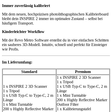
Immer zuverlässig kalibriert
Mit dem neuen, hochpräzisen photolithographischen Kalibrierboard
bleibt dein INSPIRE 2 immer im optimalen Zustand – selbst bei
häufigem Transport.
Kinderleichter Workflow
Mit der Revo Metro Software erstellst du in vier einfachen Schritten
ein sauberes 3D-Modell. Intuitiv, schnell und perfekt für Einsteiger
wie Profis.
Im Lieferumfang:
Standard
Premium
1 x INSPIRE 2 3D Scanner
1 x Tripod
1 x INSPIRE 2 3D Scanner
1 x USB Typ-C to Type-C, 2 m
1 x Tripod
Länge
1 x USB Typ-C to Type-C, 2 m
1 x Mini Turntable
Länge
200 x Highly Reflective Marker
1 x Mini Turntable
Outfoor Filter
200 x Highly Reflective Marker
1 x Kalibrierungstafel