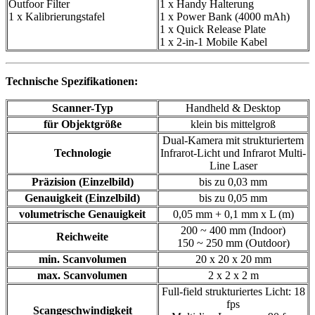
Outfoor Filter
1 x Handy Halterung
1 x Kalibrierungstafel
1 x Power Bank (4000 mAh)
1 x Quick Release Plate
1 x 2-in-1 Mobile Kabel
Technische Spezifikationen:
Scanner-Typ
Handheld & Desktop
für Objektgröße
klein bis mittelgroß
Dual-Kamera mit strukturiertem
Technologie
Infrarot-Licht und Infrarot Multi-
Line Laser
Präzision (Einzelbild)
bis zu 0,03 mm
Genauigkeit (Einzelbild)
bis zu 0,05 mm
volumetrische Genauigkeit
0,05 mm + 0,1 mm x L (m)
200 ~ 400 mm (Indoor)
Reichweite
150 ~ 250 mm (Outdoor)
min. Scanvolumen
20 x 20 x 20 mm
max. Scanvolumen
2 x 2 x 2 m
Full-field strukturiertes Licht: 18
fps
Scangeschwindigkeit