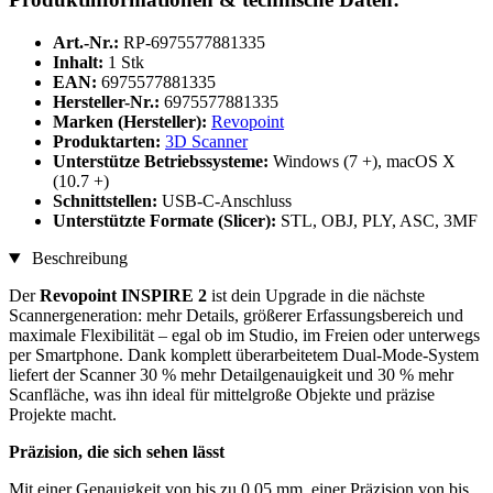
Art.-Nr.:
RP-6975577881335
Inhalt:
1 Stk
EAN:
6975577881335
Hersteller-Nr.:
6975577881335
Marken (Hersteller):
Revopoint
Produktarten:
3D Scanner
Unterstütze Betriebssysteme:
Windows (7 +), macOS X
(10.7 +)
Schnittstellen:
USB-C-Anschluss
Unterstützte Formate (Slicer):
STL, OBJ, PLY, ASC, 3MF
Beschreibung
Der
Revopoint INSPIRE 2
ist dein Upgrade in die nächste
Scannergeneration: mehr Details, größerer Erfassungsbereich und
maximale Flexibilität – egal ob im Studio, im Freien oder unterwegs
per Smartphone. Dank komplett überarbeitetem Dual-Mode-System
liefert der Scanner 30 % mehr Detailgenauigkeit und 30 % mehr
Scanfläche, was ihn ideal für mittelgroße Objekte und präzise
Projekte macht.
Präzision, die sich sehen lässt
Mit einer Genauigkeit von bis zu 0,05 mm, einer Präzision von bis