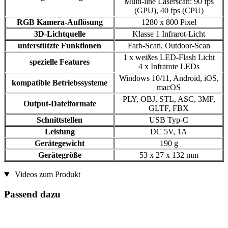
Multi-line Laserscan: 90 fps
(GPU), 40 fps (CPU)
RGB Kamera-Auflösung
1280 x 800 Pixel
3D-Lichtquelle
Klasse 1 Infrarot-Licht
unterstützte Funktionen
Farb-Scan, Outdoor-Scan
1 x weißes LED-Flash Licht
spezielle Features
4 x Infrarote LEDs
Windows 10/11, Android, iOS,
kompatible Betriebssysteme
macOS
PLY, OBJ, STL, ASC, 3MF,
Output-Dateiformate
GLTF, FBX
Schnittstellen
USB Typ-C
Leistung
DC 5V, 1A
Gerätegewicht
190 g
Gerätegröße
53 x 27 x 132 mm
Videos zum Produkt
Passend dazu