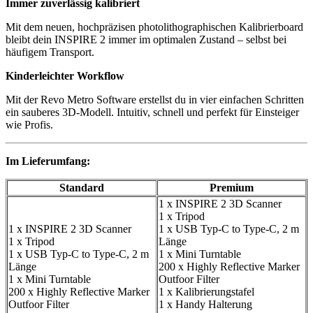
Immer zuverlässig kalibriert
Mit dem neuen, hochpräzisen photolithographischen Kalibrierboard
bleibt dein INSPIRE 2 immer im optimalen Zustand – selbst bei
häufigem Transport.
Kinderleichter Workflow
Mit der Revo Metro Software erstellst du in vier einfachen Schritten
ein sauberes 3D-Modell. Intuitiv, schnell und perfekt für Einsteiger
wie Profis.
Im Lieferumfang:
Standard
Premium
1 x INSPIRE 2 3D Scanner
1 x Tripod
1 x INSPIRE 2 3D Scanner
1 x USB Typ-C to Type-C, 2 m
1 x Tripod
Länge
1 x USB Typ-C to Type-C, 2 m
1 x Mini Turntable
Länge
200 x Highly Reflective Marker
1 x Mini Turntable
Outfoor Filter
200 x Highly Reflective Marker
1 x Kalibrierungstafel
Outfoor Filter
1 x Handy Halterung