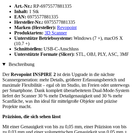
Art.-Nr.:
RP-6975577881335
Inhalt:
1 Stk
EAN:
6975577881335
Hersteller-Nr.:
6975577881335
Marken (Hersteller):
Revopoint
Produktarten:
3D Scanner
Unterstütze Betriebssysteme:
Windows (7 +), macOS X
(10.7 +)
Schnittstellen:
USB-C-Anschluss
Unterstützte Formate (Slicer):
STL, OBJ, PLY, ASC, 3MF
Beschreibung
Der
Revopoint INSPIRE 2
ist dein Upgrade in die nächste
Scannergeneration: mehr Details, größerer Erfassungsbereich und
maximale Flexibilität – egal ob im Studio, im Freien oder unterwegs
per Smartphone. Dank komplett überarbeitetem Dual-Mode-System
liefert der Scanner 30 % mehr Detailgenauigkeit und 30 % mehr
Scanfläche, was ihn ideal für mittelgroße Objekte und präzise
Projekte macht.
Präzision, die sich sehen lässt
Mit einer Genauigkeit von bis zu 0,05 mm, einer Präzision von bis
zu 0,03 mm und einer volumetrischen Genauigkeit von 0,05 mm +