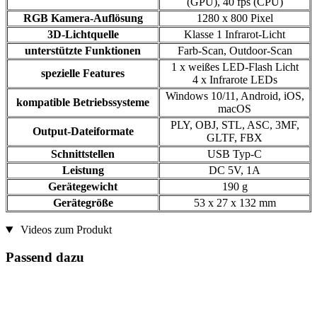
(GPU), 40 fps (CPU)
RGB Kamera-Auflösung
1280 x 800 Pixel
3D-Lichtquelle
Klasse 1 Infrarot-Licht
unterstützte Funktionen
Farb-Scan, Outdoor-Scan
1 x weißes LED-Flash Licht
spezielle Features
4 x Infrarote LEDs
Windows 10/11, Android, iOS,
kompatible Betriebssysteme
macOS
PLY, OBJ, STL, ASC, 3MF,
Output-Dateiformate
GLTF, FBX
Schnittstellen
USB Typ-C
Leistung
DC 5V, 1A
Gerätegewicht
190 g
Gerätegröße
53 x 27 x 132 mm
Videos zum Produkt
Passend dazu