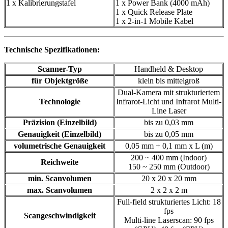
1 x Kalibrierungstafel
1 x Power Bank (4000 mAh)
1 x Quick Release Plate
1 x 2-in-1 Mobile Kabel
Technische Spezifikationen:
Scanner-Typ
Handheld & Desktop
für Objektgröße
klein bis mittelgroß
Dual-Kamera mit strukturiertem
Technologie
Infrarot-Licht und Infrarot Multi-
Line Laser
Präzision (Einzelbild)
bis zu 0,03 mm
Genauigkeit (Einzelbild)
bis zu 0,05 mm
volumetrische Genauigkeit
0,05 mm + 0,1 mm x L (m)
200 ~ 400 mm (Indoor)
Reichweite
150 ~ 250 mm (Outdoor)
min. Scanvolumen
20 x 20 x 20 mm
max. Scanvolumen
2 x 2 x 2 m
Full-field strukturiertes Licht: 18
fps
Scangeschwindigkeit
Multi-line Laserscan: 90 fps