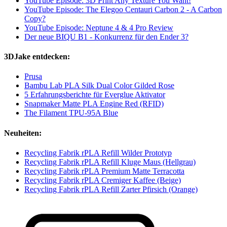
YouTube Episode: 3D Print Any Texture You Want!
YouTube Episode: The Elegoo Centauri Carbon 2 - A Carbon
Copy?
YouTube Episode: Neptune 4 & 4 Pro Review
Der neue BIQU B1 - Konkurrenz für den Ender 3?
3DJake entdecken:
Prusa
Bambu Lab PLA Silk Dual Color Gilded Rose
5 Erfahrungsberichte für Everglue Aktivator
Snapmaker Matte PLA Engine Red (RFID)
The Filament TPU-95A Blue
Neuheiten:
Recycling Fabrik rPLA Refill Wilder Prototyp
Recycling Fabrik rPLA Refill Kluge Maus (Hellgrau)
Recycling Fabrik rPLA Premium Matte Terracotta
Recycling Fabrik rPLA Cremiger Kaffee (Beige)
Recycling Fabrik rPLA Refill Zarter Pfirsich (Orange)