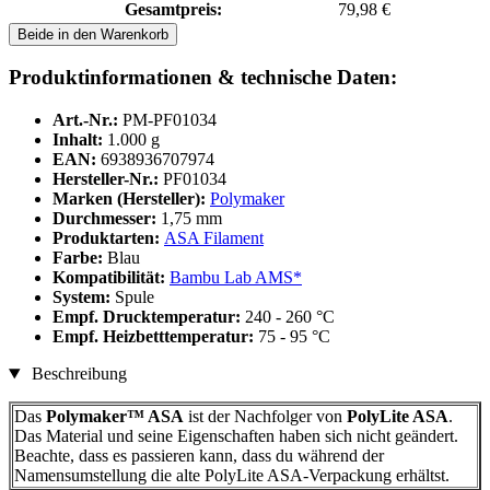
Gesamtpreis:
79,98 €
Beide in den Warenkorb
Produktinformationen & technische Daten:
Art.-Nr.:
PM-PF01034
Inhalt:
1.000 g
EAN:
6938936707974
Hersteller-Nr.:
PF01034
Marken (Hersteller):
Polymaker
Durchmesser:
1,75 mm
Produktarten:
ASA Filament
Farbe:
Blau
Kompatibilität:
Bambu Lab AMS*
System:
Spule
Empf. Drucktemperatur:
240 - 260 °C
Empf. Heizbetttemperatur:
75 - 95 °C
Beschreibung
Das
Polymaker™ ASA
ist der Nachfolger von
PolyLite ASA
.
Das Material und seine Eigenschaften haben sich nicht geändert.
Beachte, dass es passieren kann, dass du während der
Namensumstellung die alte PolyLite ASA-Verpackung erhältst.