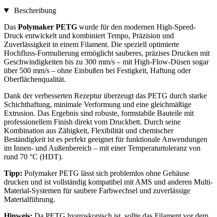
Beschreibung
Das
Polymaker PETG
wurde für den modernen High-Speed-
Druck entwickelt und kombiniert Tempo, Präzision und
Zuverlässigkeit in einem Filament. Die speziell optimierte
Hochfluss-Formulierung ermöglicht sauberes, präzises Drucken mit
Geschwindigkeiten bis zu 300 mm/s – mit High-Flow-Düsen sogar
über 500 mm/s – ohne Einbußen bei Festigkeit, Haftung oder
Oberflächenqualität.
Dank der verbesserten Rezeptur überzeugt das PETG durch starke
Schichthaftung, minimale Verformung und eine gleichmäßige
Extrusion. Das Ergebnis sind robuste, formstabile Bauteile mit
professionellem Finish direkt vom Druckbett. Durch seine
Kombination aus Zähigkeit, Flexibilität und chemischer
Beständigkeit ist es perfekt geeignet für funktionale Anwendungen
im Innen- und Außenbereich – mit einer Temperaturtoleranz von
rund 70 °C (HDT).
Tipp:
Polymaker PETG lässt sich problemlos ohne Gehäuse
drucken und ist vollständig kompatibel mit AMS und anderen Multi-
Material-Systemen für saubere Farbwechsel und zuverlässige
Materialführung.
Hinweis:
Da PETG hygroskopisch ist, sollte das Filament vor dem