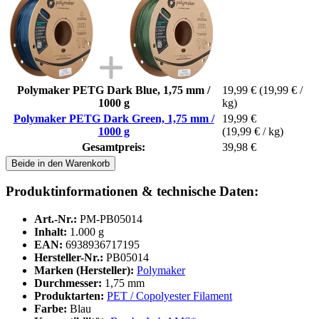
Polymaker PETG Dark Blue, 1,75 mm /
19,99 €
(19,99 € /
1000 g
kg)
Polymaker PETG Dark Green, 1,75 mm /
19,99 €
1000 g
(19,99 € / kg)
Gesamtpreis:
39,98 €
Beide in den Warenkorb
Produktinformationen & technische Daten:
Art.-Nr.:
PM-PB05014
Inhalt:
1.000 g
EAN:
6938936717195
Hersteller-Nr.:
PB05014
Marken (Hersteller):
Polymaker
Durchmesser:
1,75 mm
Produktarten:
PET / Copolyester Filament
Farbe:
Blau