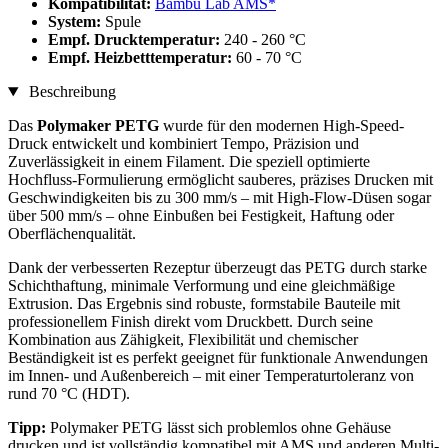
Kompatibilität:
Bambu Lab AMS*
System:
Spule
Empf. Drucktemperatur:
240 - 260 °C
Empf. Heizbetttemperatur:
60 - 70 °C
Beschreibung
Das
Polymaker PETG
wurde für den modernen High-Speed-
Druck entwickelt und kombiniert Tempo, Präzision und
Zuverlässigkeit in einem Filament. Die speziell optimierte
Hochfluss-Formulierung ermöglicht sauberes, präzises Drucken mit
Geschwindigkeiten bis zu 300 mm/s – mit High-Flow-Düsen sogar
über 500 mm/s – ohne Einbußen bei Festigkeit, Haftung oder
Oberflächenqualität.
Dank der verbesserten Rezeptur überzeugt das PETG durch starke
Schichthaftung, minimale Verformung und eine gleichmäßige
Extrusion. Das Ergebnis sind robuste, formstabile Bauteile mit
professionellem Finish direkt vom Druckbett. Durch seine
Kombination aus Zähigkeit, Flexibilität und chemischer
Beständigkeit ist es perfekt geeignet für funktionale Anwendungen
im Innen- und Außenbereich – mit einer Temperaturtoleranz von
rund 70 °C (HDT).
Tipp:
Polymaker PETG lässt sich problemlos ohne Gehäuse
drucken und ist vollständig kompatibel mit AMS und anderen Multi-