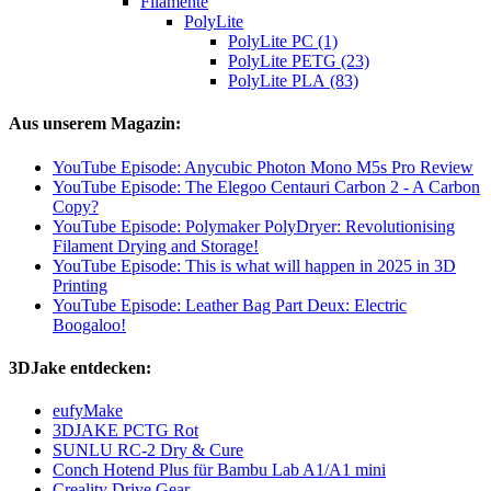
Filamente
PolyLite
PolyLite PC (1)
PolyLite PETG (23)
PolyLite PLA (83)
Aus unserem Magazin:
YouTube Episode: Anycubic Photon Mono M5s Pro Review
YouTube Episode: The Elegoo Centauri Carbon 2 - A Carbon
Copy?
YouTube Episode: Polymaker PolyDryer: Revolutionising
Filament Drying and Storage!
YouTube Episode: This is what will happen in 2025 in 3D
Printing
YouTube Episode: Leather Bag Part Deux: Electric
Boogaloo!
3DJake entdecken:
eufyMake
3DJAKE PCTG Rot
SUNLU RC-2 Dry & Cure
Conch Hotend Plus für Bambu Lab A1/A1 mini
Creality Drive Gear