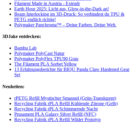
Filament Made in Austria - Extrudr
Earth Hour 2025: Licht aus, Glow-in-the-Dark an!
Beam Interlocking im 3D-Druck: So verbindest du TPU &
PETG endlich richtig!
Polymaker Panchroma™ – Deine Farben. Deine Welt.
3DJake entdecken:
Bambu Lab
Polymaker PolyCast Natur
Polymaker PolyFlex TPU90 Grau
The Filament PLA Sorbet Yellow
13 Erfahrungsberichte für BIQU Panda Claw Hardened Gear
Set
Neuheiten:
rPETG Refill Mystischer Smaragd (Grün-Transluzent)
Recycling Fabrik rPLA Refill Kühlende Zitrone (Gelb)
Recycling Fabrik rPLA Schimmernde Nacht
Prusament PLA Galaxy Silver Refill (NFC)
Recycling Fabrik rPLA Refill Wilder Prototyp