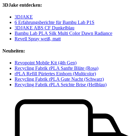
3DJake entdecken:
3DJAKE
6 Erfahrungsberichte für Bambu Lab P1S
3DJAKE ABS CF Dunkelblau
Bambu Lab PLA Silk Multi Color Dawn Radiance
Revell Spray weiß, matt
Neuheiten:
Revopoint Mobile Kit (4th Gen)
Recycling Fabrik rPLA Sanfte Blüte (Rosa)
rPLA Refill Püriertes Einhorn (Multicolor)
Recycling Fabrik rPLA Gute Nacht (Schwarz)
Recycling Fabrik rPLA Seichte Brise (Hellblau)