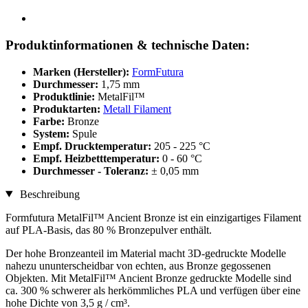
Produktinformationen & technische Daten:
Marken (Hersteller):
FormFutura
Durchmesser:
1,75 mm
Produktlinie:
MetalFil™
Produktarten:
Metall Filament
Farbe:
Bronze
System:
Spule
Empf. Drucktemperatur:
205 - 225 °C
Empf. Heizbetttemperatur:
0 - 60 °C
Durchmesser - Toleranz:
± 0,05 mm
Beschreibung
Formfutura MetalFil™ Ancient Bronze ist ein einzigartiges Filament
auf PLA-Basis, das 80 % Bronzepulver enthält.
Der hohe Bronzeanteil im Material macht 3D-gedruckte Modelle
nahezu ununterscheidbar von echten, aus Bronze gegossenen
Objekten. Mit MetalFil™ Ancient Bronze gedruckte Modelle sind
ca. 300 % schwerer als herkömmliches PLA und verfügen über eine
hohe Dichte von 3,5 g / cm³.