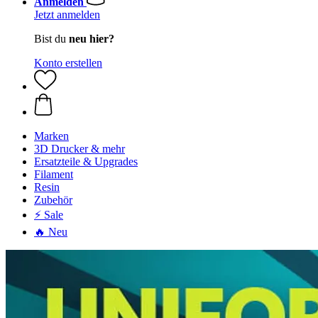
Anmelden
Jetzt anmelden
Bist du
neu hier?
Konto erstellen
Marken
3D Drucker & mehr
Ersatzteile & Upgrades
Filament
Resin
Zubehör
⚡ Sale
🔥 Neu