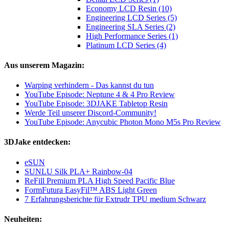
Economy LCD Resin (10)
Engineering LCD Series (5)
Engineering SLA Series (2)
High Performance Series (1)
Platinum LCD Series (4)
Aus unserem Magazin:
Warping verhindern - Das kannst du tun
YouTube Episode: Neptune 4 & 4 Pro Review
YouTube Episode: 3DJAKE Tabletop Resin
Werde Teil unserer Discord-Community!
YouTube Episode: Anycubic Photon Mono M5s Pro Review
3DJake entdecken:
eSUN
SUNLU Silk PLA+ Rainbow-04
ReFill Premium PLA High Speed Pacific Blue
FormFutura EasyFil™ ABS Light Green
7 Erfahrungsberichte für Extrudr TPU medium Schwarz
Neuheiten: