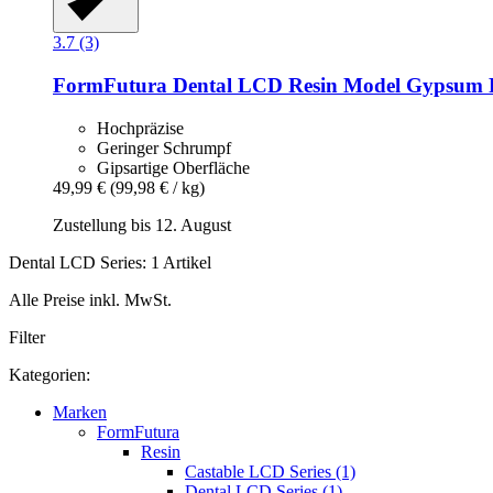
3.7 (3)
FormFutura
Dental LCD Resin Model Gypsum P
Hochpräzise
Geringer Schrumpf
Gipsartige Oberfläche
49,99 €
(99,98 € / kg)
Zustellung bis 12. August
Dental LCD Series: 1 Artikel
Alle Preise inkl. MwSt.
Filter
Kategorien:
Marken
FormFutura
Resin
Castable LCD Series (1)
Dental LCD Series (1)