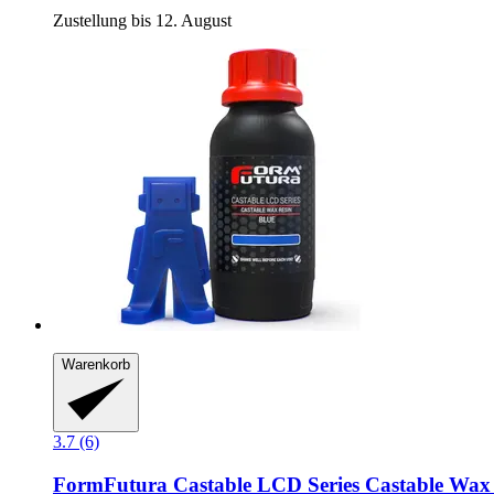
Zustellung bis 12. August
Warenkorb
3.7 (6)
FormFutura
Castable LCD Series Castable Wax 