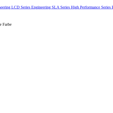
eering LCD Series
Engineering SLA Series
High Performance Series
e
Farbe