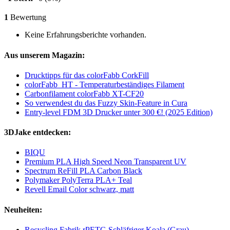
1
Bewertung
Keine Erfahrungsberichte vorhanden.
Aus unserem Magazin:
Drucktipps für das colorFabb CorkFill
colorFabb_HT - Temperaturbeständiges Filament
Carbonfilament colorFabb XT-CF20
So verwendest du das Fuzzy Skin-Feature in Cura
Entry-level FDM 3D Drucker unter 300 €! (2025 Edition)
3DJake entdecken:
BIQU
Premium PLA High Speed Neon Transparent UV
Spectrum ReFill PLA Carbon Black
Polymaker PolyTerra PLA+ Teal
Revell Email Color schwarz, matt
Neuheiten:
Recycling Fabrik rPETG Schläfriger Koala (Grau)