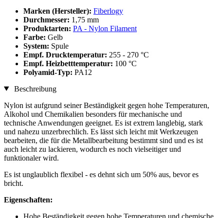
Marken (Hersteller):
Fiberlogy
Durchmesser:
1,75 mm
Produktarten:
PA - Nylon Filament
Farbe:
Gelb
System:
Spule
Empf. Drucktemperatur:
255 - 270 °C
Empf. Heizbetttemperatur:
100 °C
Polyamid-Typ:
PA12
Beschreibung
Nylon ist aufgrund seiner Beständigkeit gegen hohe Temperaturen,
Alkohol und Chemikalien besonders für mechanische und
technische Anwendungen geeignet. Es ist extrem langlebig, stark
und nahezu unzerbrechlich. Es lässt sich leicht mit Werkzeugen
bearbeiten, die für die Metallbearbeitung bestimmt sind und es ist
auch leicht zu lackieren, wodurch es noch vielseitiger und
funktionaler wird.
Es ist unglaublich flexibel - es dehnt sich um 50% aus, bevor es
bricht.
Eigenschaften:
Hohe Beständigkeit gegen hohe Temperaturen und chemische