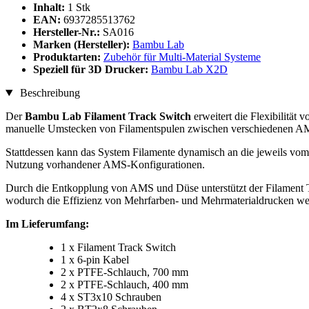
Inhalt:
1 Stk
EAN:
6937285513762
Hersteller-Nr.:
SA016
Marken (Hersteller):
Bambu Lab
Produktarten:
Zubehör für Multi-Material Systeme
Speziell für 3D Drucker:
Bambu Lab X2D
Beschreibung
Der
Bambu Lab Filament Track Switch
erweitert die Flexibilität
manuelle Umstecken von Filamentspulen zwischen verschiedenen AMS-E
Stattdessen kann das System Filamente dynamisch an die jeweils vom 
Nutzung vorhandener AMS-Konfigurationen.
Durch die Entkopplung von AMS und Düse unterstützt der Filament 
wodurch die Effizienz von Mehrfarben- und Mehrmaterialdrucken weite
Im Lieferumfang:
1 x Filament Track Switch
1 x 6-pin Kabel
2 x PTFE-Schlauch, 700 mm
2 x PTFE-Schlauch, 400 mm
4 x ST3x10 Schrauben