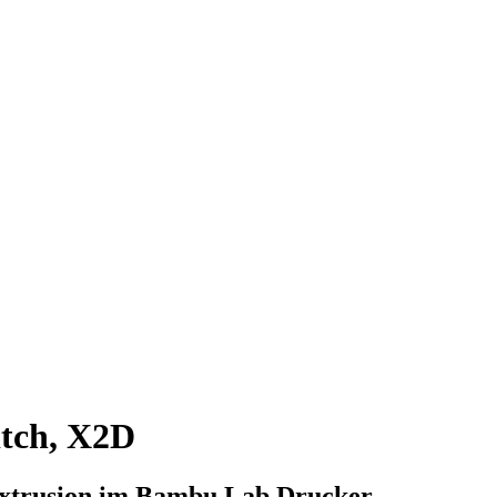
tch, X2D
-Extrusion im Bambu Lab Drucker