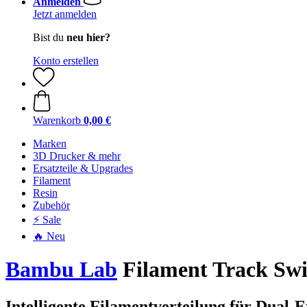
Anmelden
Jetzt anmelden
Bist du
neu hier?
Konto erstellen
Warenkorb
0,00 €
Marken
3D Drucker & mehr
Ersatzteile & Upgrades
Filament
Resin
Zubehör
⚡ Sale
🔥 Neu
Bambu Lab
Filament Track Swi
Intelligente Filamentverteilung für Dual