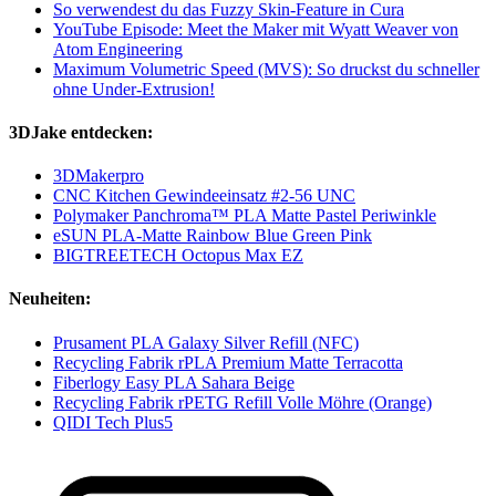
So verwendest du das Fuzzy Skin-Feature in Cura
YouTube Episode: Meet the Maker mit Wyatt Weaver von
Atom Engineering
Maximum Volumetric Speed (MVS): So druckst du schneller
ohne Under-Extrusion!
3DJake entdecken:
3DMakerpro
CNC Kitchen Gewindeeinsatz #2-56 UNC
Polymaker Panchroma™ PLA Matte Pastel Periwinkle
eSUN PLA-Matte Rainbow Blue Green Pink
BIGTREETECH Octopus Max EZ
Neuheiten:
Prusament PLA Galaxy Silver Refill (NFC)
Recycling Fabrik rPLA Premium Matte Terracotta
Fiberlogy Easy PLA Sahara Beige
Recycling Fabrik rPETG Refill Volle Möhre (Orange)
QIDI Tech Plus5