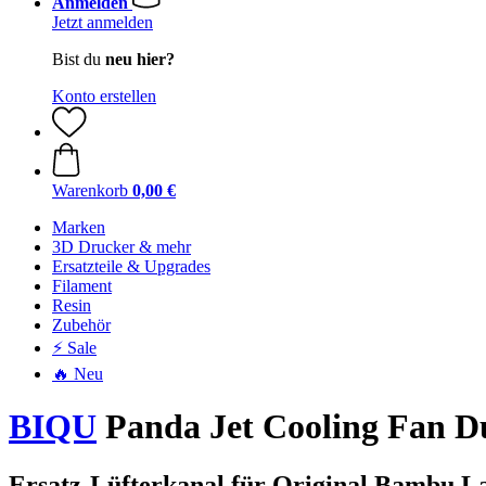
Anmelden
Jetzt anmelden
Bist du
neu hier?
Konto erstellen
Warenkorb
0,00 €
Marken
3D Drucker & mehr
Ersatzteile & Upgrades
Filament
Resin
Zubehör
⚡ Sale
🔥 Neu
BIQU
Panda Jet Cooling Fan D
Ersatz-Lüfterkanal für Original Bambu L