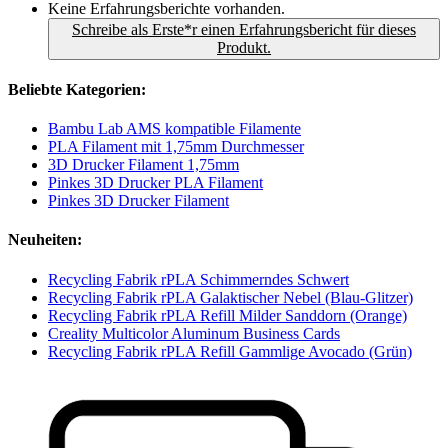
Keine Erfahrungsberichte vorhanden.
Schreibe als Erste*r einen Erfahrungsbericht für dieses
Produkt.
Beliebte Kategorien:
Bambu Lab AMS kompatible Filamente
PLA Filament mit 1,75mm Durchmesser
3D Drucker Filament 1,75mm
Pinkes 3D Drucker PLA Filament
Pinkes 3D Drucker Filament
Neuheiten:
Recycling Fabrik rPLA Schimmerndes Schwert
Recycling Fabrik rPLA Galaktischer Nebel (Blau-Glitzer)
Recycling Fabrik rPLA Refill Milder Sanddorn (Orange)
Creality Multicolor Aluminum Business Cards
Recycling Fabrik rPLA Refill Gammlige Avocado (Grün)