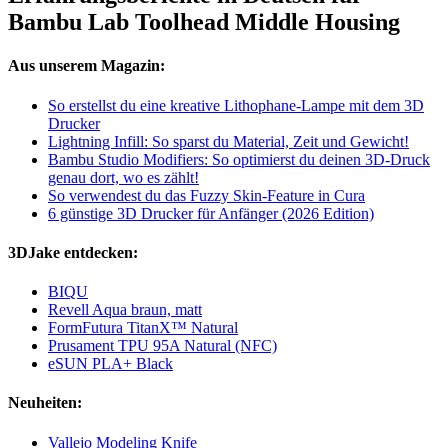
Bambu Lab Toolhead Middle Housing
Aus unserem Magazin:
So erstellst du eine kreative Lithophane-Lampe mit dem 3D
Drucker
Lightning Infill: So sparst du Material, Zeit und Gewicht!
Bambu Studio Modifiers: So optimierst du deinen 3D-Druck
genau dort, wo es zählt!
So verwendest du das Fuzzy Skin-Feature in Cura
6 günstige 3D Drucker für Anfänger (2026 Edition)
3DJake entdecken:
BIQU
Revell Aqua braun, matt
FormFutura TitanX™ Natural
Prusament TPU 95A Natural (NFC)
eSUN PLA+ Black
Neuheiten:
Vallejo Modeling Knife