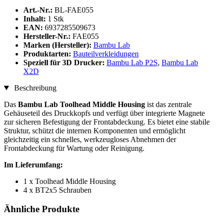
Art.-Nr.:
BL-FAE055
Inhalt:
1 Stk
EAN:
6937285509673
Hersteller-Nr.:
FAE055
Marken (Hersteller):
Bambu Lab
Produktarten:
Bauteilverkleidungen
Speziell für 3D Drucker:
Bambu Lab P2S
,
Bambu Lab
X2D
Beschreibung
Das
Bambu Lab Toolhead Middle Housing
ist das zentrale
Gehäuseteil des Druckkopfs und verfügt über integrierte Magnete
zur sicheren Befestigung der Frontabdeckung. Es bietet eine stabile
Struktur, schützt die internen Komponenten und ermöglicht
gleichzeitig ein schnelles, werkzeugloses Abnehmen der
Frontabdeckung für Wartung oder Reinigung.
Im Lieferumfang:
1 x Toolhead Middle Housing
4 x BT2x5 Schrauben
Ähnliche Produkte