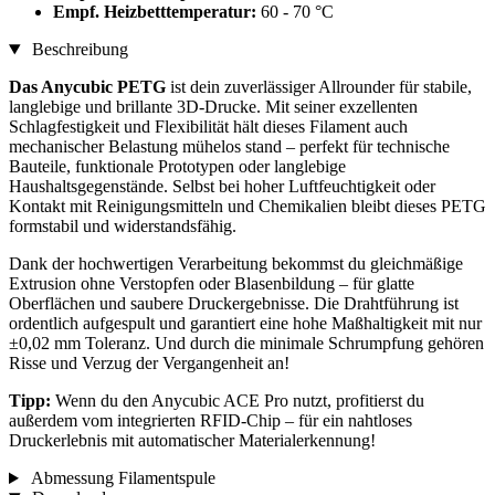
Empf. Heizbetttemperatur:
60 - 70 °C
Beschreibung
Das Anycubic PETG
ist dein zuverlässiger Allrounder für stabile,
langlebige und brillante 3D-Drucke. Mit seiner exzellenten
Schlagfestigkeit und Flexibilität hält dieses Filament auch
mechanischer Belastung mühelos stand – perfekt für technische
Bauteile, funktionale Prototypen oder langlebige
Haushaltsgegenstände. Selbst bei hoher Luftfeuchtigkeit oder
Kontakt mit Reinigungsmitteln und Chemikalien bleibt dieses PETG
formstabil und widerstandsfähig.
Dank der hochwertigen Verarbeitung bekommst du gleichmäßige
Extrusion ohne Verstopfen oder Blasenbildung – für glatte
Oberflächen und saubere Druckergebnisse. Die Drahtführung ist
ordentlich aufgespult und garantiert eine hohe Maßhaltigkeit mit nur
±0,02 mm Toleranz. Und durch die minimale Schrumpfung gehören
Risse und Verzug der Vergangenheit an!
Tipp:
Wenn du den Anycubic ACE Pro nutzt, profitierst du
außerdem vom integrierten RFID-Chip – für ein nahtloses
Druckerlebnis mit automatischer Materialerkennung!
Abmessung Filamentspule