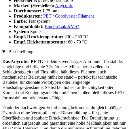
Hersteller-Nr.:
6974662352859
Marken (Hersteller):
Anycubic
Durchmesser:
1,75 mm
Produktarten:
PET / Copolyester Filament
Farbe:
Transparent
Kompatibilität:
Bambu Lab AMS*
System:
Spule
Empf. Drucktemperatur:
230 - 250 °C
Empf. Heizbetttemperatur:
60 - 70 °C
Beschreibung
Das Anycubic PETG
ist dein zuverlässiger Allrounder für stabile,
langlebige und brillante 3D-Drucke. Mit seiner exzellenten
Schlagfestigkeit und Flexibilität hält dieses Filament auch
mechanischer Belastung mühelos stand – perfekt für technische
Bauteile, funktionale Prototypen oder langlebige
Haushaltsgegenstände. Selbst bei hoher Luftfeuchtigkeit oder
Kontakt mit Reinigungsmitteln und Chemikalien bleibt dieses PETG
formstabil und widerstandsfähig.
Dank der hochwertigen Verarbeitung bekommst du gleichmäßige
Extrusion ohne Verstopfen oder Blasenbildung – für glatte
Oberflächen und saubere Druckergebnisse. Die Drahtführung ist
ordentlich aufgespult und garantiert eine hohe Maßhaltigkeit mit nur
±0,02 mm Toleranz. Und durch die minimale Schrumpfung gehören