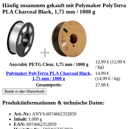
Häufig zusammen gekauft mit Polymaker PolyTerra
PLA Charcoal Black, 1,75 mm / 1000 g
12,99 €
(12,99 €
Anycubic PETG Clear, 1,75 mm / 1000 g
/ kg)
Polymaker PolyTerra PLA Charcoal Black,
14,99 €
1,75 mm / 1000 g
(14,99 € / kg)
Gesamtpreis:
27,98 €
Beide in den Warenkorb
Produktinformationen & technische Daten:
Art.-Nr.:
ANYS-6974662352859
Inhalt:
1.000 g
EAN:
6974662352859