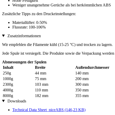
Hohe Festigkeit
Weniger unangenehme Gerüche als bei herkömmlichen ABS
Zusätzliche Tipps zu den Druckeinstellungen:
Materiallüfter: 0-50%
Flussrate: 100-106%
Zusatzinformationen
Wir empfehlen die Filamente kühl (15-25 °C) und trocken zu lagern.
Jede Spule ist versiegelt. Die Produkte sowie die Verpackung werden 
Abmessungen der Spulen
Inhalt
Breite
Außendurchmesser
250g
44 mm
140 mm
1000g
75 mm
200 mm
2300g
103 mm
300 mm
4000g
110 mm
350 mm
8000g
182 mm
355 mm
Downloads
Technical Data Sheet_niceABS
(146,23 KB)