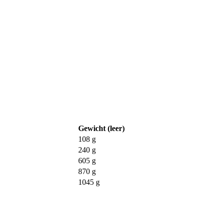
Gewicht (leer)
108 g
240 g
605 g
870 g
1045 g