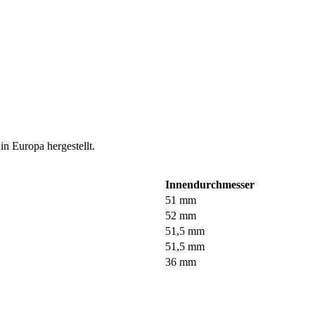
in Europa hergestellt.
Innendurchmesser
51 mm
52 mm
51,5 mm
51,5 mm
36 mm