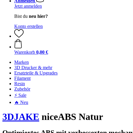
Anmelden
Jetzt anmelden
Bist du
neu hier?
Konto erstellen
Warenkorb
0,00 €
Marken
3D Drucker & mehr
Ersatzteile & Upgrades
Filament
Resin
Zubehör
⚡ Sale
🔥 Neu
3DJAKE
niceABS Natur
Optimiertes ABS mit verbesserten mechani