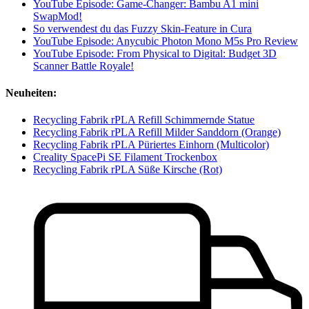
YouTube Episode: Game-Changer: Bambu A1 mini
SwapMod!
So verwendest du das Fuzzy Skin-Feature in Cura
YouTube Episode: Anycubic Photon Mono M5s Pro Review
YouTube Episode: From Physical to Digital: Budget 3D
Scanner Battle Royale!
Neuheiten:
Recycling Fabrik rPLA Refill Schimmernde Statue
Recycling Fabrik rPLA Refill Milder Sanddorn (Orange)
Recycling Fabrik rPLA Püriertes Einhorn (Multicolor)
Creality SpacePi SE Filament Trockenbox
Recycling Fabrik rPLA Süße Kirsche (Rot)