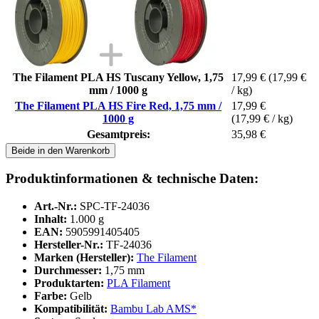
The Filament PLA HS Tuscany Yellow, 1,75
17,99 €
(17,99 €
mm / 1000 g
/ kg)
The Filament PLA HS Fire Red, 1,75 mm /
17,99 €
1000 g
(17,99 € / kg)
Gesamtpreis:
35,98 €
Beide in den Warenkorb
Produktinformationen & technische Daten:
Art.-Nr.:
SPC-TF-24036
Inhalt:
1.000 g
EAN:
5905991405405
Hersteller-Nr.:
TF-24036
Marken (Hersteller):
The Filament
Durchmesser:
1,75 mm
Produktarten:
PLA Filament
Farbe:
Gelb
Kompatibilität:
Bambu Lab AMS*