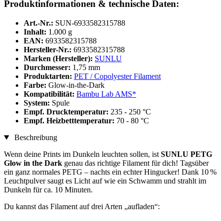
Produktinformationen & technische Daten:
Art.-Nr.:
SUN-6933582315788
Inhalt:
1.000 g
EAN:
6933582315788
Hersteller-Nr.:
6933582315788
Marken (Hersteller):
SUNLU
Durchmesser:
1,75 mm
Produktarten:
PET / Copolyester Filament
Farbe:
Glow-in-the-Dark
Kompatibilität:
Bambu Lab AMS*
System:
Spule
Empf. Drucktemperatur:
235 - 250 °C
Empf. Heizbetttemperatur:
70 - 80 °C
Beschreibung
Wenn deine Prints im Dunkeln leuchten sollen, ist
SUNLU PETG
Glow in the Dark
genau das richtige Filament für dich! Tagsüber
ein ganz normales PETG – nachts ein echter Hingucker! Dank 10 %
Leuchtpulver saugt es Licht auf wie ein Schwamm und strahlt im
Dunkeln für ca. 10 Minuten.
Du kannst das Filament auf drei Arten „aufladen“: