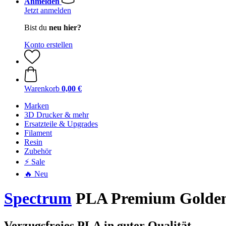
Anmelden
Jetzt anmelden
Bist du
neu hier?
Konto erstellen
Warenkorb
0,00 €
Marken
3D Drucker & mehr
Ersatzteile & Upgrades
Filament
Resin
Zubehör
⚡ Sale
🔥 Neu
Spectrum
PLA Premium Golden 
Verzugsfreies PLA in guter Qualität