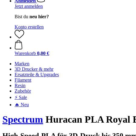
Anmelden
Jetzt anmelden
Bist du
neu hier?
Konto erstellen
Warenkorb
0,00 €
Marken
3D Drucker & mehr
Ersatzteile & Upgrades
Filament
Resin
Zubehör
⚡ Sale
🔥 Neu
Spectrum
Huracan PLA Royal Bl
High-Speed-PLA für 3D-Druck bis 350 mm/