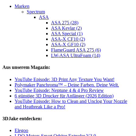
Marken
Spectrum
ASA
ASA 275 (28)
ASA Kevlar (2)
ASA Special (1)
ASA-X CF10 (2)
ASA-X GF10 (2)
FlameGuard ASA 275 (6)
LW-ASA UltraFoam (14)
Aus unserem Magazin:
YouTube Episode: 3D Print Any Texture You Want!
Polymaker Panchroma™ – Deine Farben. Deine Welt.
YouTube Episode: Neptune 4 & 4 Pro Review
6 günstige 3D Drucker für Anfänger (2026 Edition)
YouTube Episode: How to Clean and Unclog Your Nozzle
and Heatbreak Like a Pro!
3DJake entdecken:
Elegoo
LDO Motors Smart Orbiter Extruder V3.0