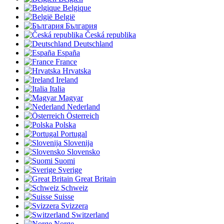
Belgique
België
България
Česká republika
Deutschland
España
France
Hrvatska
Ireland
Italia
Magyar
Nederland
Österreich
Polska
Portugal
Slovenija
Slovensko
Suomi
Sverige
Great Britain
Schweiz
Suisse
Svizzera
Switzerland
Norge