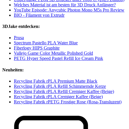
Welches Material ist am besten für 3D Druck Anfänger?
YouTube Episode: Anycubic Photon Mono M5s Pro Review
BIO - Filament von Extrudr
3DJake entdecken:
Prusa
Spectrum Pastello PLA Water Blue
Fiberlogy HIPS Graphite
Vallejo Game Color Metallic Polished Gold
PETG Hyper Speed Pastel Refill Ice Cream Pink
Neuheiten:
Recycling Fabrik rPLA Premium Matte Black
Recycling Fabrik rPLA Refill Schimmernde Kerze
Recycling Fabrik rPLA Refill Cremiger Kaffee (Beige)
Recycling Fabrik rPLA Cremiger Kaffee (Beige)
Recycling Fabrik rPETG Frostige Rose (Rosa-Transluzent)