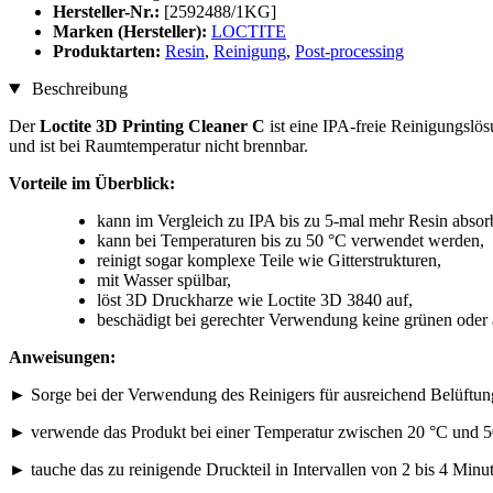
Hersteller-Nr.:
[2592488/1KG]
Marken (Hersteller):
LOCTITE
Produktarten:
Resin
,
Reinigung
,
Post-processing
Beschreibung
Der
Loctite 3D Printing Cleaner C
ist eine IPA-freie Reinigungslö
und ist bei Raumtemperatur nicht brennbar.
Vorteile im Überblick:
kann im Vergleich zu IPA bis zu 5-mal mehr Resin absor
kann bei Temperaturen bis zu 50 °C verwendet werden,
reinigt sogar komplexe Teile wie Gitterstrukturen,
mit Wasser spülbar,
löst 3D Druckharze wie Loctite 3D 3840 auf,
beschädigt bei gerechter Verwendung keine grünen oder a
Anweisungen:
► Sorge bei der Verwendung des Reinigers für ausreichend Belüftu
► verwende das Produkt bei einer Temperatur zwischen 20 °C und 5
► tauche das zu reinigende Druckteil in Intervallen von 2 bis 4 Minut