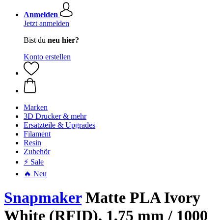
Anmelden
Jetzt anmelden
Bist du
neu hier?
Konto erstellen
Marken
3D Drucker & mehr
Ersatzteile & Upgrades
Filament
Resin
Zubehör
⚡ Sale
🔥 Neu
Snapmaker
Matte PLA Ivory
White (RFID), 1,75 mm / 1000