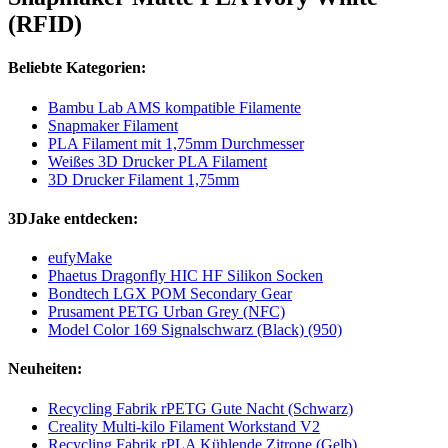
(RFID)
Beliebte Kategorien:
Bambu Lab AMS kompatible Filamente
Snapmaker Filament
PLA Filament mit 1,75mm Durchmesser
Weißes 3D Drucker PLA Filament
3D Drucker Filament 1,75mm
3DJake entdecken:
eufyMake
Phaetus Dragonfly HIC HF Silikon Socken
Bondtech LGX POM Secondary Gear
Prusament PETG Urban Grey (NFC)
Model Color 169 Signalschwarz (Black) (950)
Neuheiten:
Recycling Fabrik rPETG Gute Nacht (Schwarz)
Creality Multi-kilo Filament Workstand V2
Recycling Fabrik rPLA Kühlende Zitrone (Gelb)