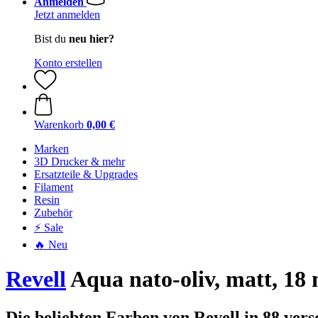
Anmelden
Jetzt anmelden
Bist du
neu hier?
Konto erstellen
Warenkorb
0,00 €
Marken
3D Drucker & mehr
Ersatzteile & Upgrades
Filament
Resin
Zubehör
⚡ Sale
🔥 Neu
Revell
Aqua nato-oliv, matt, 18 
Die beliebten Farben von Revell in 88 ver